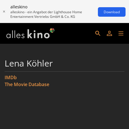
alleskino
alleskino - ein Angebot der Lighthouse Home
Download
Entertainment Vertriebs GmbH & Co. KG
Lena Köhler
IMDb
The Movie Database