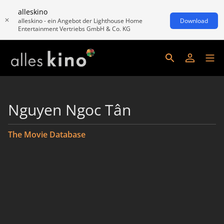
alleskino
alleskino - ein Angebot der Lighthouse Home
Download
Entertainment Vertriebs GmbH & Co. KG
Nguyen Ngoc Tân
The Movie Database