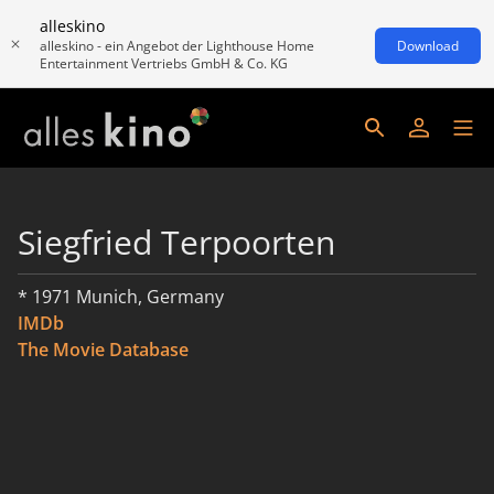
alleskino
alleskino - ein Angebot der Lighthouse Home
Download
Entertainment Vertriebs GmbH & Co. KG
Siegfried Terpoorten
* 1971 Munich, Germany
IMDb
The Movie Database