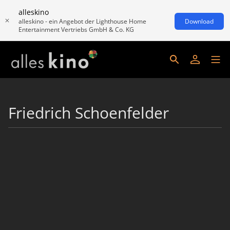
alleskino
alleskino - ein Angebot der Lighthouse Home
Download
Entertainment Vertriebs GmbH & Co. KG
Friedrich Schoenfelder