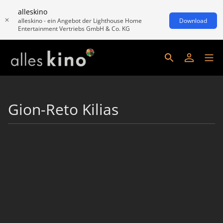
alleskino
alleskino - ein Angebot der Lighthouse Home
Download
Entertainment Vertriebs GmbH & Co. KG
Gion-Reto Kilias