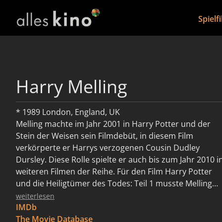
Spielf
Harry Melling
* 1989 London, England, UK
Melling machte im Jahr 2001 in Harry Potter und der
Stein der Weisen sein Filmdebüt, in diesem Film
verkörperte er Harrys verzogenen Cousin Dudley
Dursley. Diese Rolle spielte er auch bis zum Jahr 2010 i
weiteren Filmen der Reihe. Für den Film Harry Potter
und die Heiligtümer des Todes: Teil 1 musste Melling
einen Fettanzug tragen, damit er dem fettleibigen
weiterlesen
Dudley aus den Romanen möglichst nahekam, da er
IMDb
nach Harry Potter und der Orden des Phönix fast die
The Movie Database