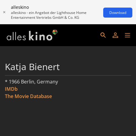
alleskino
alleskino - ein Angebot der Lighthouse Home
Download
Entertainment Vertriebs GmbH & Co. KG
Katja Bienert
* 1966 Berlin, Germany
IMDb
The Movie Database