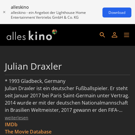
alleskino
alleskino - ein Angebot der Lighthouse Home
Download
Entertainment Vertriebs GmbH & Co. KG
Julian Draxler
* 1993 Gladbeck, Germany
Julian Draxler ist ein deutscher Fußballspieler. Er steht
seit Januar 2017 bei Paris Saint-Germain unter Vertrag.
2014 wurde er mit der deutschen Nationalmannschaft
in Brasilien Weltmeister, 2017 gewann er den FIFA-
Konföderationen-Pokal.
weiterlesen
IMDb
The Movie Database