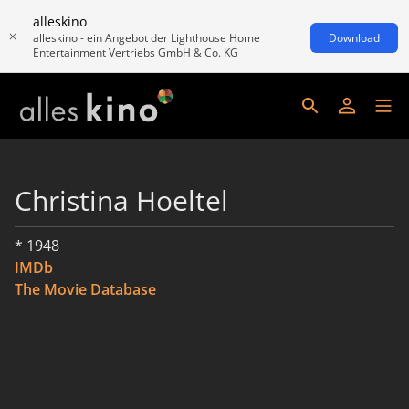
alleskino
alleskino - ein Angebot der Lighthouse Home
Download
Entertainment Vertriebs GmbH & Co. KG
Christina Hoeltel
* 1948
IMDb
The Movie Database