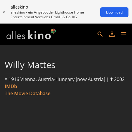
alleskino
alleskino - ein Angebot der Lighthouse Home
Download
Entertainment Vertriebs GmbH & Co. KG
Willy Mattes
* 1916 Vienna, Austria-Hungary [now Austria] | † 2002
IMDb
The Movie Database