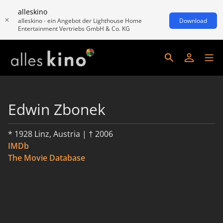
alleskino
alleskino - ein Angebot der Lighthouse Home
Download
Entertainment Vertriebs GmbH & Co. KG
Edwin Zbonek
* 1928 Linz, Austria | † 2006
IMDb
The Movie Database