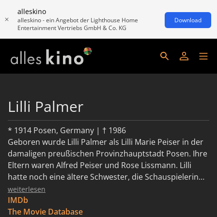
alleskino
alleskino - ein Angebot der Lighthouse Home
Download
Entertainment Vertriebs GmbH & Co. KG
Lilli Palmer
* 1914 Posen, Germany | † 1986
Geboren wurde Lilli Palmer als Lilli Marie Peiser in der
damaligen preußischen Provinzhauptstadt Posen. Ihre
Eltern waren Alfred Peiser und Rose Lissmann. Lilli
hatte noch eine ältere Schwester, die Schauspielerin
und Sängerin Irene Prador (1911–1996), und eine
weiterlesen
jüngere, Hilde Ross (1919–2008), die Tänzerin war. Als
IMDb
Lilli Palmer vier Jahre alt war, zog die Familie nach
The Movie Database