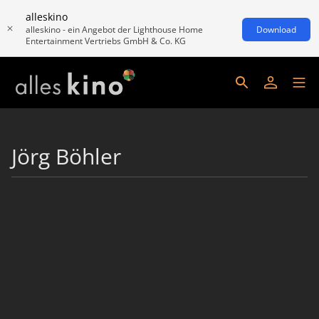
alleskino
alleskino - ein Angebot der Lighthouse Home
Download
Entertainment Vertriebs GmbH & Co. KG
Jörg Böhler