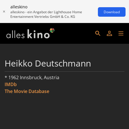
alleskino
alleskino - ein Angebot der Lighthouse Home
Download
Entertainment Vertriebs GmbH & Co. KG
Heikko Deutschmann
* 1962 Innsbruck, Austria
IMDb
The Movie Database