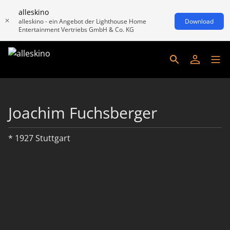
alleskino
alleskino - ein Angebot der Lighthouse Home
Download
Entertainment Vertriebs GmbH & Co. KG
Joachim Fuchsberger
* 1927 Stuttgart