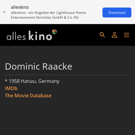
alleskino
alleskino - ein Angebot der Lighthouse Home
Download
Entertainment Vertriebs GmbH & Co. KG
Dominic Raacke
* 1958 Hanau, Germany
IMDb
The Movie Database