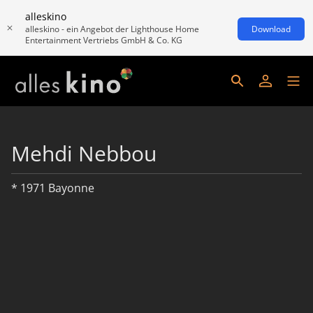
alleskino
alleskino - ein Angebot der Lighthouse Home
Download
Entertainment Vertriebs GmbH & Co. KG
Mehdi Nebbou
* 1971 Bayonne