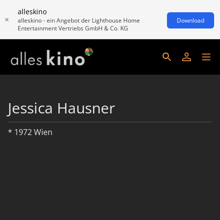
alleskino
alleskino - ein Angebot der Lighthouse Home
Download
Entertainment Vertriebs GmbH & Co. KG
Jessica Hausner
* 1972 Wien