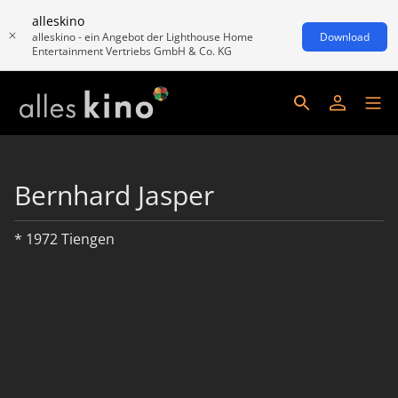
alleskino
alleskino - ein Angebot der Lighthouse Home
Download
Entertainment Vertriebs GmbH & Co. KG
Bernhard Jasper
* 1972 Tiengen