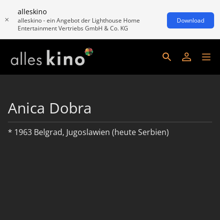
alleskino
alleskino - ein Angebot der Lighthouse Home
Download
Entertainment Vertriebs GmbH & Co. KG
Anica Dobra
* 1963 Belgrad, Jugoslawien (heute Serbien)