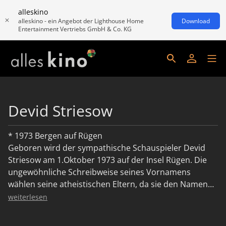
alleskino
alleskino - ein Angebot der Lighthouse Home
Download
Entertainment Vertriebs GmbH & Co. KG
Devid Striesow
* 1973 Bergen auf Rügen
Geboren wird der sympathische Schauspieler Devid
Striesow am 1.Oktober 1973 auf der Insel Rügen. Die
ungewöhnliche Schreibweise seines Vornamens
wählen seine atheistischen Eltern, da sie den Namen
von der biblischen Schreibweise "David" absetzen
weiterlesen
wollen. Striesow wächst in Rostock auf und zieht nach
Abschluss der 10. Klasse nach Berlin. Der Mauerfall