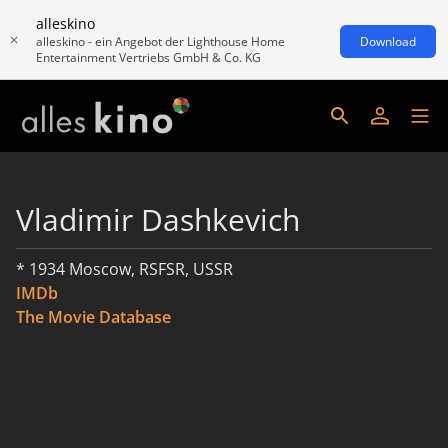
alleskino
alleskino - ein Angebot der Lighthouse Home
Download
Entertainment Vertriebs GmbH & Co. KG
Vladimir Dashkevich
* 1934 Moscow, RSFSR, USSR
IMDb
The Movie Database