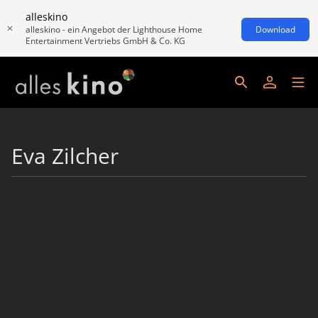
alleskino
alleskino - ein Angebot der Lighthouse Home
Download
Entertainment Vertriebs GmbH & Co. KG
Eva Zilcher