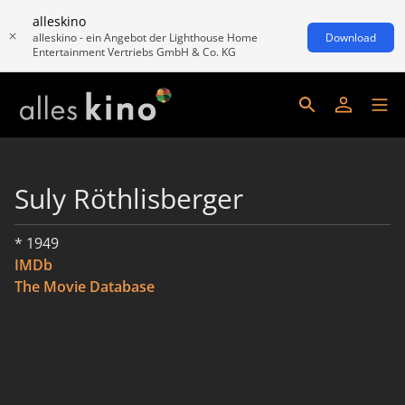
alleskino
alleskino - ein Angebot der Lighthouse Home
Download
Entertainment Vertriebs GmbH & Co. KG
Suly Röthlisberger
* 1949
IMDb
The Movie Database