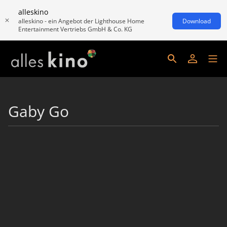
alleskino
alleskino - ein Angebot der Lighthouse Home
Download
Entertainment Vertriebs GmbH & Co. KG
Gaby Go