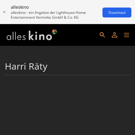
alleskino
alleskino - ein Angebot der Lighthouse Home
Download
Entertainment Vertriebs GmbH & Co. KG
Harri Räty