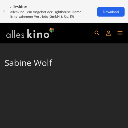
alleskino
alleskino - ein Angebot der Lighthouse Home
Download
Entertainment Vertriebs GmbH & Co. KG
Sabine Wolf