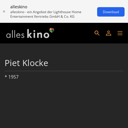
alleskino
alleskino - ein Angebot der Lighthouse Home
Download
Entertainment Vertriebs GmbH & Co. KG
Piet Klocke
* 1957