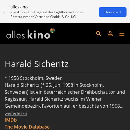
alleskino
alleskino - ein Angebot der Lighthouse Home
Download
Entertainment Vertriebs GmbH & Co. KG
Harald Sicheritz
* 1958 Stockholm, Sweden
Harald Sicheritz (* 25. Juni 1958 in Stockholm,
Schweden) ist ein österreichischer Drehbuchautor und
Regisseur. Harald Sicheritz wuchs im Wiener
Gemeindebezirk Favoriten auf, er besuchte von 1968
bis 1976 das Bundesrealgymnasium Waltergasse und
weiterlesen
studierte danach Kommunikationswissenschaft und
IMDb
Politikwissenschaft. 1983 schloss er sein Studium als
The Movie Database