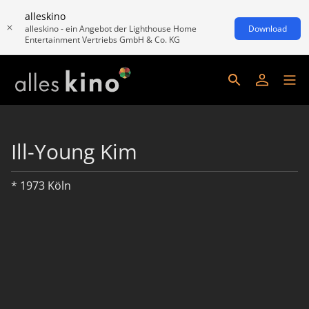
alleskino
alleskino - ein Angebot der Lighthouse Home
Download
Entertainment Vertriebs GmbH & Co. KG
Ill-Young Kim
* 1973 Köln