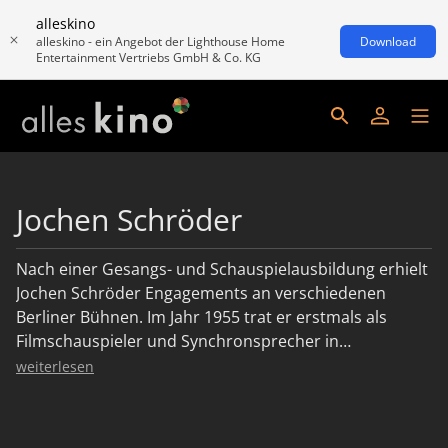
alleskino
alleskino - ein Angebot der Lighthouse Home
Download
Entertainment Vertriebs GmbH & Co. KG
Jochen Schröder
Nach einer Gesangs- und Schauspielausbildung erhielt
Jochen Schröder Engagements an verschiedenen
Berliner Bühnen. Im Jahr 1955 trat er erstmals als
Filmschauspieler und Synchronsprecher in
Erscheinung. Von 1958 bis 1986 gehörte er dem
weiterlesen
Berliner Kabarettensemble „Die Stachelschweine“ an.
Seit den 1970er Jahren ist Schröder einer der
meistbeschäftigten Synchronsprecher Deutschlands.