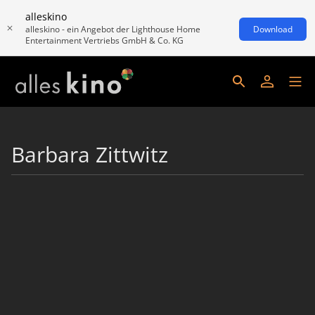
alleskino
alleskino - ein Angebot der Lighthouse Home
Download
Entertainment Vertriebs GmbH & Co. KG
Barbara Zittwitz