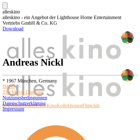
alleskino
alleskino - ein Angebot der Lighthouse Home Entertainment
Vertriebs GmbH & Co. KG
Download
Andreas Nickl
* 1967 München, Germany
IMDb
The Movie Database
Nutzungsbedingungen
Datenschutzerklärung
Spielfilme
Dokus
Kids-Kino
Kollektionen
Filmclub
Impressum