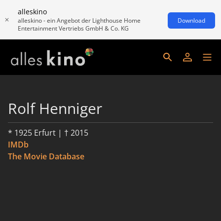
alleskino
alleskino - ein Angebot der Lighthouse Home
Download
Entertainment Vertriebs GmbH & Co. KG
Rolf Henniger
* 1925 Erfurt | † 2015
IMDb
The Movie Database