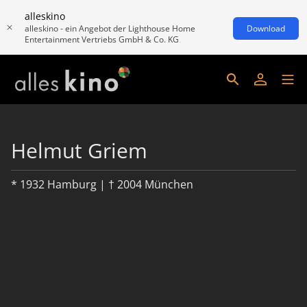
alleskino
alleskino - ein Angebot der Lighthouse Home
Download
Entertainment Vertriebs GmbH & Co. KG
Helmut Griem
* 1932 Hamburg | † 2004 München