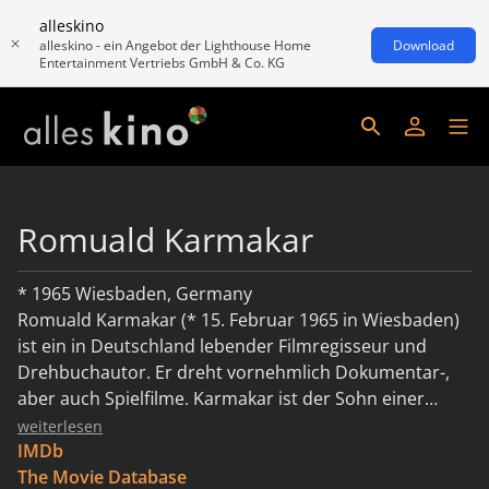
alleskino
alleskino - ein Angebot der Lighthouse Home
Download
Entertainment Vertriebs GmbH & Co. KG
Romuald Karmakar
* 1965 Wiesbaden, Germany
Romuald Karmakar (* 15. Februar 1965 in Wiesbaden)
ist ein in Deutschland lebender Filmregisseur und
Drehbuchautor. Er dreht vornehmlich Dokumentar-,
aber auch Spielfilme. Karmakar ist der Sohn einer
französischen Mutter und eines iranischen Vaters. Von
weiterlesen
1977 bis 1982 lebte er in Athen, 1984 legte er in
IMDb
München am Oskar-von-Miller-Gymnasium das Abitur
The Movie Database