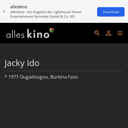
alleskino
alleskino - ein Angebot der Lighthouse Home
Download
Entertainment Vertriebs GmbH & Co. KG
Jacky Ido
* 1977 Ougadougou, Burkina Faso