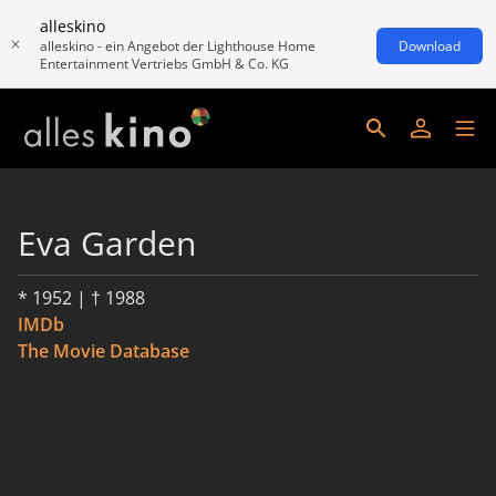
alleskino
alleskino - ein Angebot der Lighthouse Home
Download
Entertainment Vertriebs GmbH & Co. KG
Eva Garden
* 1952 | † 1988
IMDb
The Movie Database