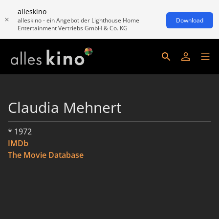
alleskino
alleskino - ein Angebot der Lighthouse Home
Download
Entertainment Vertriebs GmbH & Co. KG
Claudia Mehnert
* 1972
IMDb
The Movie Database