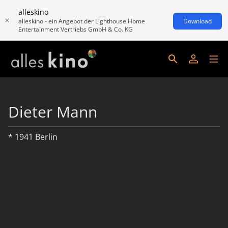
alleskino
alleskino - ein Angebot der Lighthouse Home
Download
Entertainment Vertriebs GmbH & Co. KG
Dieter Mann
* 1941 Berlin