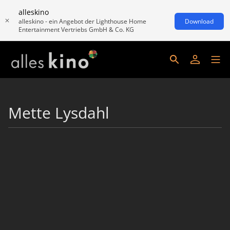
alleskino
alleskino - ein Angebot der Lighthouse Home
Download
Entertainment Vertriebs GmbH & Co. KG
Mette Lysdahl