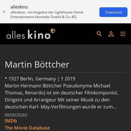
alleskino
alleskino - ein Angebot der Lighthouse Home
Download
Entertainment Vertriebs GmbH & Co. KG
Martin Böttcher
* 1927 Berlin, Germany | † 2019
Martin Hermann Böttcher Pseudonyme Michael
Thomas, Renardo) ist ein deutscher Filmkomponist,
Dirigent und Arrangeur Mit seiner Musik zu den
deutschen Karl- May-Verfilmungen wurde er zum
erfolgreichsten deutschen Filmkomponisten
weiterlesen
IMDb
The Movie Database