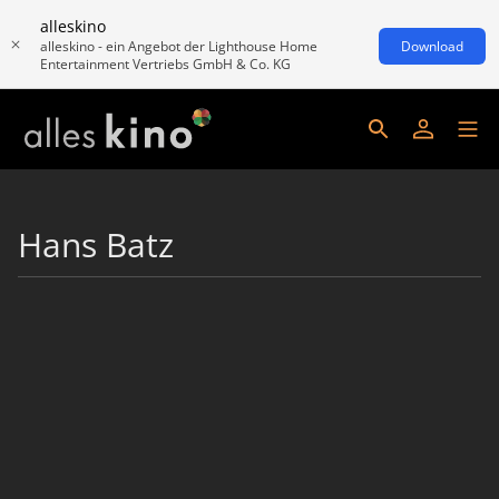
alleskino
alleskino - ein Angebot der Lighthouse Home
Download
Entertainment Vertriebs GmbH & Co. KG
Hans Batz