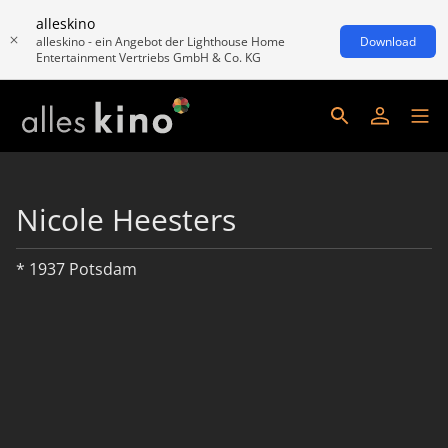
alleskino
alleskino - ein Angebot der Lighthouse Home
Download
Entertainment Vertriebs GmbH & Co. KG
Nicole Heesters
* 1937 Potsdam