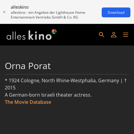
alleskino
alleskino - ein Angebot der Lighthouse Home
Download
Entertainment Vertriebs GmbH & Co. KG
Orna Porat
* 1924 Cologne, North Rhine-Westphalia, Germany | †
2015
A German-born Israeli theater actress.
The Movie Database
weiterlesen