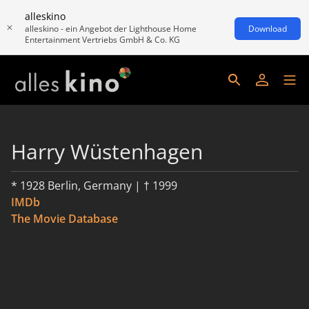
alleskino
alleskino - ein Angebot der Lighthouse Home
Download
Entertainment Vertriebs GmbH & Co. KG
Harry Wüstenhagen
* 1928 Berlin, Germany | † 1999
IMDb
The Movie Database