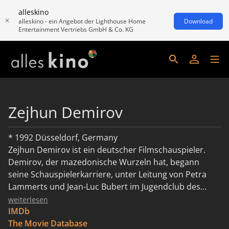
alleskino
alleskino - ein Angebot der Lighthouse Home
Download
Entertainment Vertriebs GmbH & Co. KG
Zejhun Demirov
* 1992 Düsseldorf, Germany
Zejhun Demirov ist ein deutscher Filmschauspieler.
Demirov, der mazedonische Wurzeln hat, begann
seine Schauspielerkarriere, unter Leitung von Petra
Lammerts und Jean-Luc Bubert im Jugendclub des
Düsseldorfer Schauspielhauses. Von 2009 bis 2016
weiterlesen
spielte in der RTL-Serie Der Lehrer den Schüler
IMDb
Mehmet Yilmaz. In der ORF-Produktion Kebab mit alles
The Movie Database