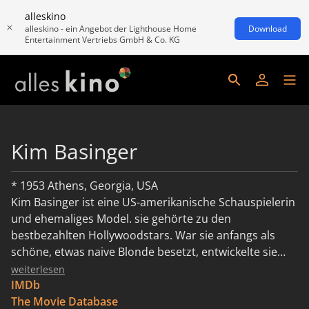
alleskino
alleskino - ein Angebot der Lighthouse Home
Download
Entertainment Vertriebs GmbH & Co. KG
Kim Basinger
* 1953 Athens, Georgia, USA
Kim Basinger ist eine US-amerikanische Schauspielerin
und ehemaliges Model. sie gehörte zu den
bestbezahlten Hollywoodstars. War sie anfangs als
schöne, etwas naive Blonde besetzt, entwickelte sie
sich zur Charakterdarstellerin. Auch mit über 50 Jahren
weiterlesen
ist ihre Schauspielkunst immer noch gefragt.
IMDb
BiografieKim Basinger kam 1953 als mittleres von fünf
The Movie Database