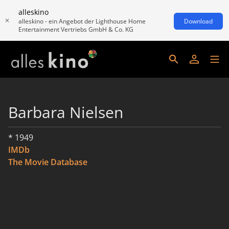
alleskino
alleskino - ein Angebot der Lighthouse Home
Download
Entertainment Vertriebs GmbH & Co. KG
Barbara Nielsen
* 1949
IMDb
The Movie Database