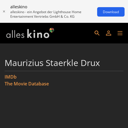
alleskino
alleskino - ein Angebot der Lighthouse Home
Download
Entertainment Vertriebs GmbH & Co. KG
Maurizius Staerkle Drux
IMDb
The Movie Database